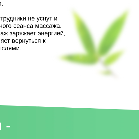
я.
трудники не уснут и
ного сеанса массажа.
аж заряжает энергией,
ляет вернуться к
ыслями.
 -