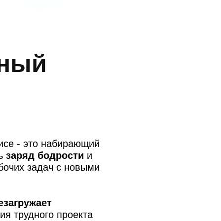
вный
исе - это набирающий
ть
заряд бодрости
и
бочих задач с новыми
езагружает
я трудного проекта