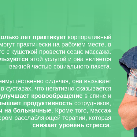
колько лет практикует
корпоративный
могут практически на рабочем месте, в
е с кушеткой провести сеанс массажа.
ользуются
этой услугой и она является
важной частью социального пакета.
реимущественно сидячая, она вызывает
в суставах, что негативно сказывается
 улучшает кровообращение
в спине и
вышает продуктивность
сотрудников,
ы на больничные
. Кроме того, массаж
ером расслабляющей терапии, которая
снижает уровень стресса
.