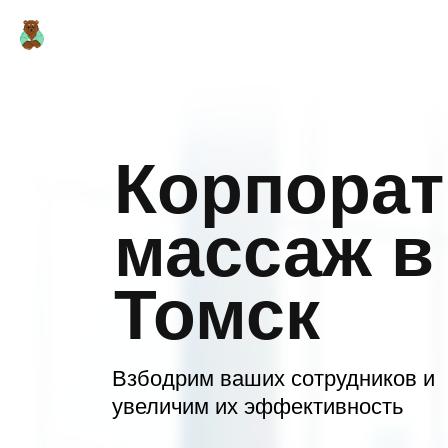
НА ОЩУПЬ
Специалисты
Услуги и цен
Сеть клиник незрячего массажа
Корпора
массаж в
Томск
Взбодрим ваших сотрудников и
увеличим их эффективность