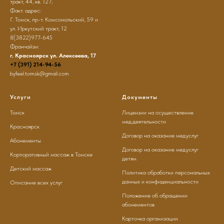
тракт, 44, кв. 127;
Факт. адрес:
Г. Томск, пр-т. Комсомольский, 59 и
ул. Иркутский тракт, 12
8(3822)977-645
Франчайзи:
г. Красноярск ул. Алексеева, 17
+7 (391) 214-94-56
byfeel.tomsk@gmail.com
Услуги
Документы
Томск
Лицензии на осуществление
мед.деятельности
Красноярск
Договор на оказание мед.услуг
Абонементы
Договор на оказание мед.услуг
Корпоративный массаж в Томске
детям
Детский массаж
Политика обработки персональных
данных и конфиденциальности
Описание всех услуг
Положение об обращении
абонементов
Карточка организации