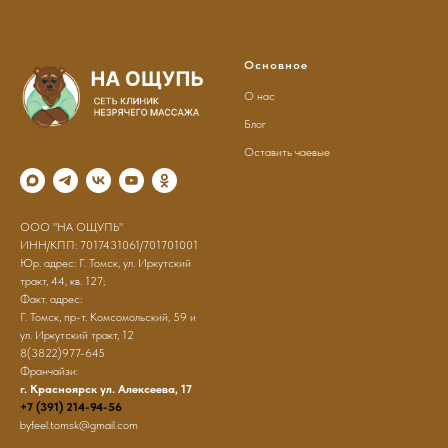
Основное
О нас
Блог
Оставить чаевые
ООО "НА ОЩУПЬ"
ИНН/КПП: 7017431061/701701001
Юр. адрес: Г. Томск, ул. Иркутский
тракт, 44, кв. 127;
Факт. адрес:
Г. Томск, пр-т. Комсомольский, 59 и
ул. Иркутский тракт, 12
8(3822)977-645
Франчайзи:
г. Красноярск ул. Алексеева, 17
+7 (391) 214-94-56
byfeel.tomsk@gmail.com